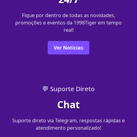
Fique por dentro de todas as novidades,
promoções e eventos da 1998Tiger em tempo
real!
Ver Notícias
💬 Suporte Direto
Chat
Suporte direto via Telegram, respostas rápidas e
atendimento personalizado!