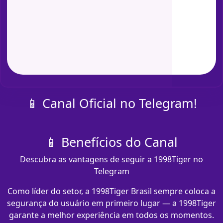
📱 Canal Oficial no Telegram!
📱 Benefícios do Canal
Descubra as vantagens de seguir a 1998Tiger no
Telegram
Como líder do setor, a 1998Tiger Brasil sempre coloca a
segurança do usuário em primeiro lugar — a 1998Tiger
garante a melhor experiência em todos os momentos.