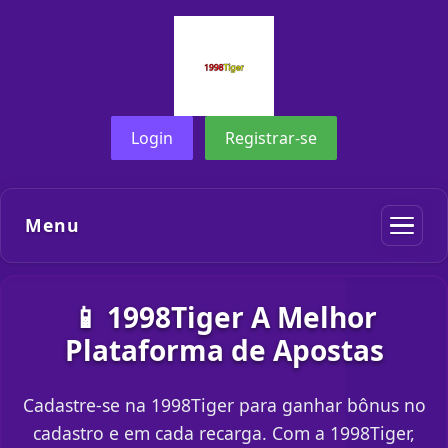
Login
Registrar-se
Menu
📱 1998Tiger A Melhor
Plataforma de Apostas
Cadastre-se na 1998Tiger para ganhar bônus no
cadastro e em cada recarga. Com a 1998Tiger,