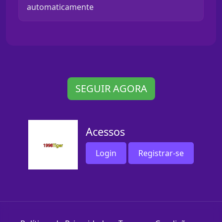
automaticamente
SEGUIR AGORA
Acessos
Login
Registrar-se