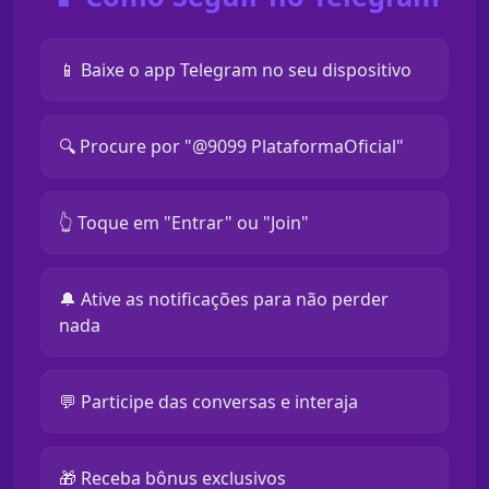
📱 Baixe o app Telegram no seu dispositivo
🔍 Procure por "@9099 PlataformaOficial"
👆 Toque em "Entrar" ou "Join"
🔔 Ative as notificações para não perder
nada
💬 Participe das conversas e interaja
🎁 Receba bônus exclusivos