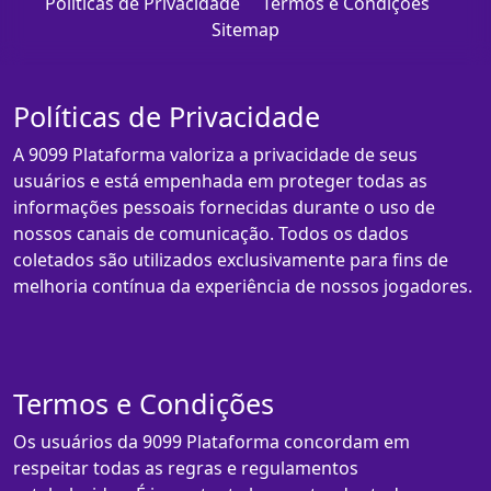
Políticas de Privacidade
Termos e Condições
Sitemap
Políticas de Privacidade
A 9099 Plataforma valoriza a privacidade de seus
usuários e está empenhada em proteger todas as
informações pessoais fornecidas durante o uso de
nossos canais de comunicação. Todos os dados
coletados são utilizados exclusivamente para fins de
melhoria contínua da experiência de nossos jogadores.
Termos e Condições
Os usuários da 9099 Plataforma concordam em
respeitar todas as regras e regulamentos