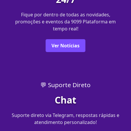
Fique por dentro de todas as novidades,
promoções e eventos da 9099 Plataforma em
tempo real!
Ver Notícias
💬 Suporte Direto
Chat
Suporte direto via Telegram, respostas rápidas e
atendimento personalizado!