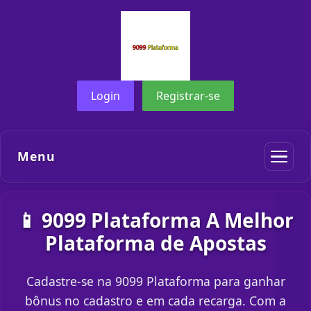
Login
Registrar-se
Menu
📱 9099 Plataforma A Melhor
Plataforma de Apostas
Cadastre-se na 9099 Plataforma para ganhar
bônus no cadastro e em cada recarga. Com a