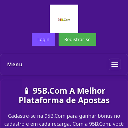
Login
Registrar-se
Menu
📱 95B.Com A Melhor
Plataforma de Apostas
Cadastre-se na 95B.Com para ganhar bônus no
cadastro e em cada recarga. Com a 95B.Com, você