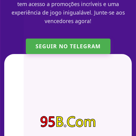
tem acesso a promoções incríveis e uma
experiência de jogo inigualável. Junte-se aos
vencedores agora!
SEGUIR NO TELEGRAM