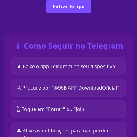
Entrar Grupo
📱 Como Seguir no Telegram
📱 Baixe o app Telegram no seu dispositivo
🔍 Procure por "@96B APP DownloadOficial"
👆 Toque em "Entrar" ou "Join"
🔔 Ative as notificações para não perder