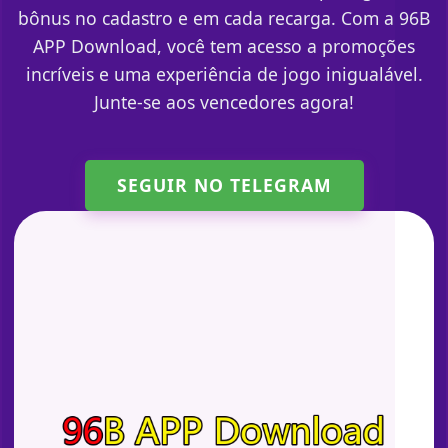
bônus no cadastro e em cada recarga. Com a 96B
APP Download, você tem acesso a promoções
incríveis e uma experiência de jogo inigualável.
Junte-se aos vencedores agora!
SEGUIR NO TELEGRAM