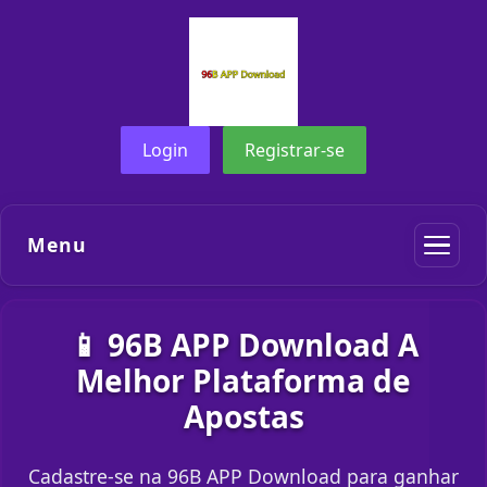
Login
Registrar-se
Menu
📱 96B APP Download A
Melhor Plataforma de
Apostas
Cadastre-se na 96B APP Download para ganhar