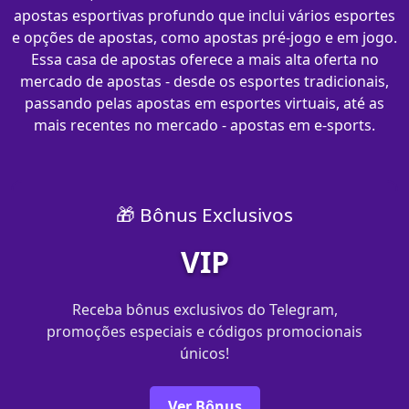
apostas esportivas profundo que inclui vários esportes
e opções de apostas, como apostas pré-jogo e em jogo.
Essa casa de apostas oferece a mais alta oferta no
mercado de apostas - desde os esportes tradicionais,
passando pelas apostas em esportes virtuais, até as
mais recentes no mercado - apostas em e-sports.
🎁 Bônus Exclusivos
VIP
Receba bônus exclusivos do Telegram,
promoções especiais e códigos promocionais
únicos!
Ver Bônus