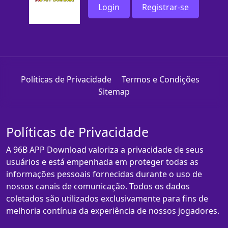
Login
Registrar-se
Políticas de Privacidade
Termos e Condições
Sitemap
Políticas de Privacidade
A 96B APP Download valoriza a privacidade de seus
usuários e está empenhada em proteger todas as
informações pessoais fornecidas durante o uso de
nossos canais de comunicação. Todos os dados
coletados são utilizados exclusivamente para fins de
melhoria contínua da experiência de nossos jogadores.