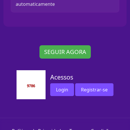
automaticamente
SEGUIR AGORA
Acessos
Login
Registrar-se