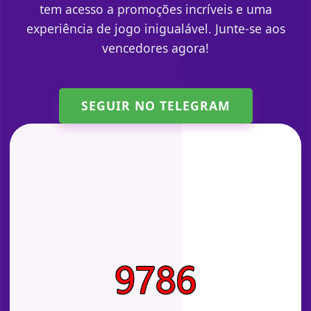
tem acesso a promoções incríveis e uma
experiência de jogo inigualável. Junte-se aos
vencedores agora!
SEGUIR NO TELEGRAM