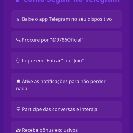
📱 Baixe o app Telegram no seu dispositivo
🔍 Procure por "@9786Oficial"
👆 Toque em "Entrar" ou "Join"
🔔 Ative as notificações para não perder
nada
💬 Participe das conversas e interaja
🎁 Receba bônus exclusivos