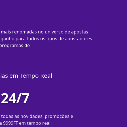
mais renomadas no universo de apostas
 ganho para todos os tipos de apostadores.
 programas de
cias em Tempo Real
24/7
e todas as novidades, promoções e
a 9999FF em tempo real!