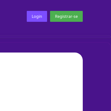
Login
Registrar-se