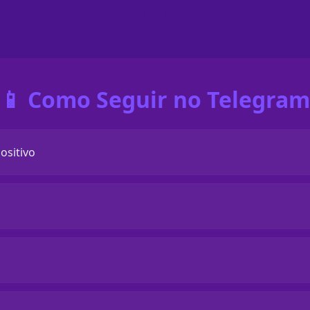
📱 Como Seguir no Telegram
ositivo