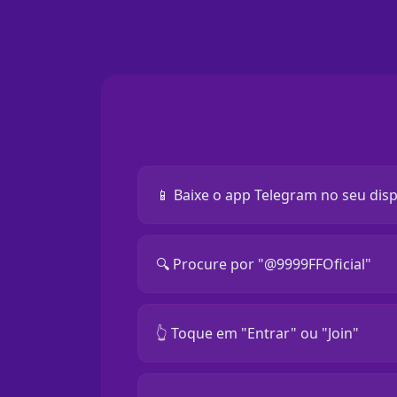
📱 Baixe o app Telegram no seu disp
🔍 Procure por "@9999FFOficial"
👆 Toque em "Entrar" ou "Join"