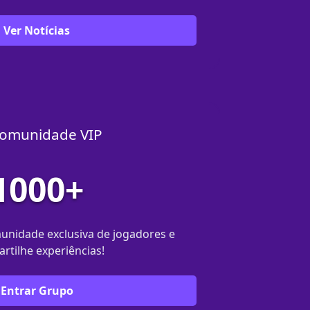
Ver Notícias
Comunidade VIP
1000+
unidade exclusiva de jogadores e
rtilhe experiências!
Entrar Grupo