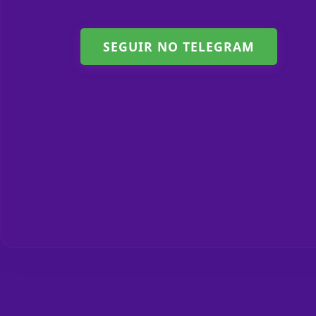
SEGUIR NO TELEGRAM