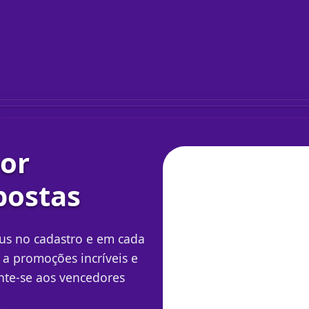
hor
postas
us no cadastro e em cada
 a promoções incríveis e
unte-se aos vencedores