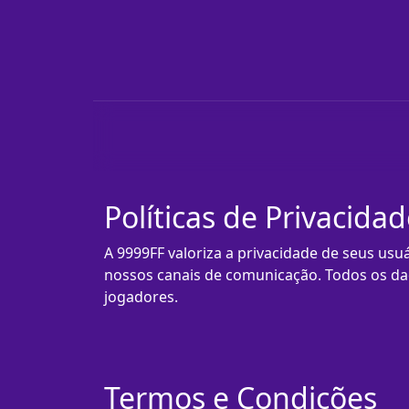
Políticas de Privacida
A 9999FF valoriza a privacidade de seus us
nossos canais de comunicação. Todos os dad
jogadores.
Termos e Condições